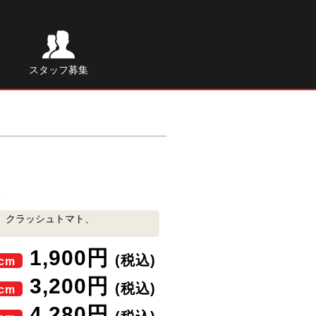
スタッフ募集
◎
クラッシュトマト
1,900円
(税込)
0cm
3,200円
(税込)
5cm
4,280円