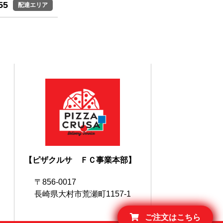
55
配達エリア
【ピザクルサ ＦＣ事業本部】
〒856-0017
長崎県大村市荒瀬町1157-1
ご注文はこちら