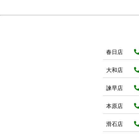
春日店
大和店
諫早店
本原店
滑石店