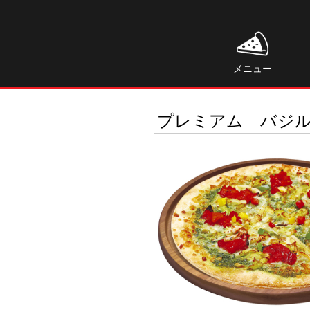
メニュー
プレミアム バジ