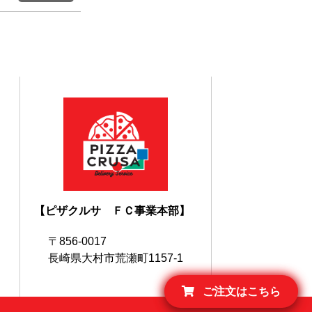
【ピザクルサ ＦＣ事業本部】
〒856-0017
長崎県大村市荒瀬町1157-1
ご注文はこちら