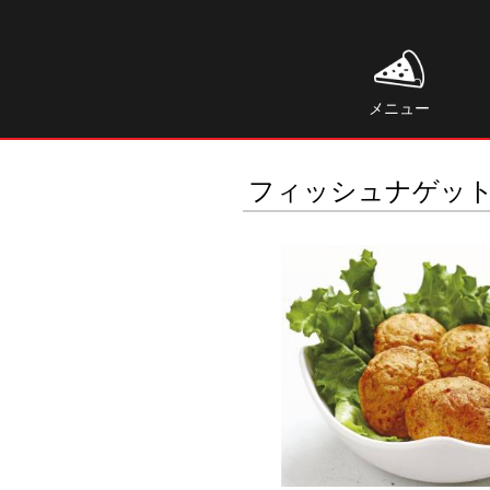
メニュー
フィッシュナゲット