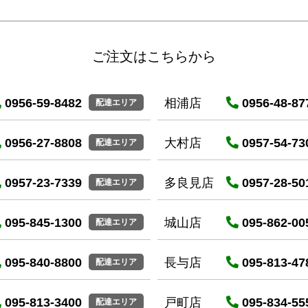
ご注文はこちらから
0956-59-8482
相浦店
0956-48-87
配達エリア
0956-27-8808
大村店
0957-54-73
配達エリア
0957-23-7339
多良見店
0957-28-50
配達エリア
095-845-1300
城山店
095-862-00
配達エリア
095-840-8800
長与店
095-813-47
配達エリア
095-813-3400
戸町店
095-834-55
配達エリア