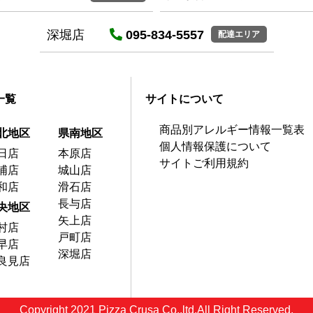
深堀店
095-834-5557
配達エリア
一覧
サイトについて
商品別アレルギー情報一覧表
北地区
県南地区
個人情報保護について
日店
本原店
サイトご利用規約
浦店
城山店
和店
滑石店
長与店
央地区
矢上店
村店
戸町店
早店
深堀店
良見店
Copyright 2021 Pizza Crusa Co,.ltd.All Right Reserved.