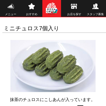
メニュー
おすすめ
お店を探す
スタッフ募集
ミニチュロス7個入り
抹茶のチュロスにこしあんが入っています。