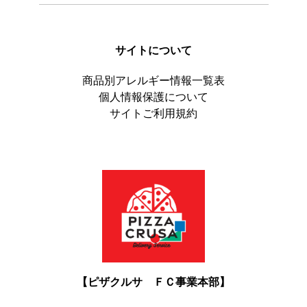
サイトについて
商品別アレルギー情報一覧表
個人情報保護について
サイトご利用規約
【ピザクルサ ＦＣ事業本部】