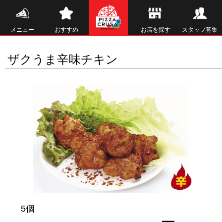
メニュー
おすすめ
お店を探す
スタッフ募集
ザクうま辛味チキン
5個