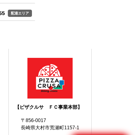
55
配達エリア
【ピザクルサ ＦＣ事業本部】
〒856-0017
長崎県大村市荒瀬町1157-1