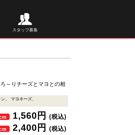
スタッフ募集
、とろ～りチーズとマヨとの相
キン
マヨネーズ
1,560円
(税込)
0cm
2,400円
(税込)
5cm