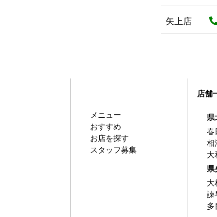
矢上店
店舗
メニュー
県
おすすめ
春
お店を探す
相
スタッフ募集
大
県
大
諫
多