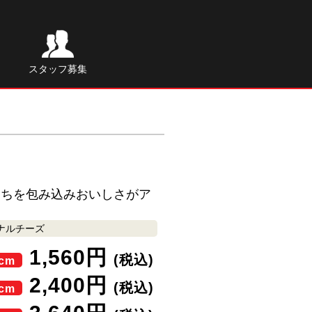
スタッフ募集
もちを包み込みおいしさがア
ナルチーズ
1,560円
(税込)
0cm
2,400円
(税込)
5cm