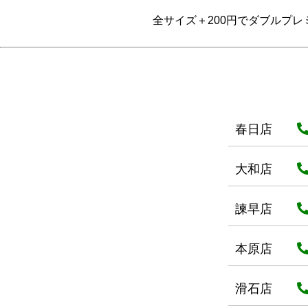
全サイズ＋200円でダブルプ
春日店
大和店
諫早店
本原店
滑石店