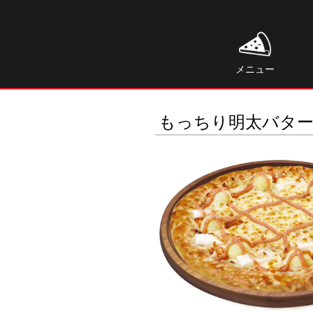
メニュー
もっちり明太バタ