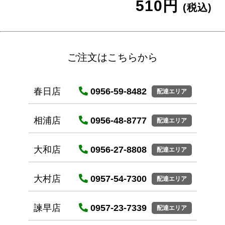
510円
(税込)
ご注文はこちらから
春日店
0956-59-8482
配達エリア
相浦店
0956-48-8777
配達エリア
大和店
0956-27-8808
配達エリア
大村店
0957-54-7300
配達エリア
諫早店
0957-23-7339
配達エリア