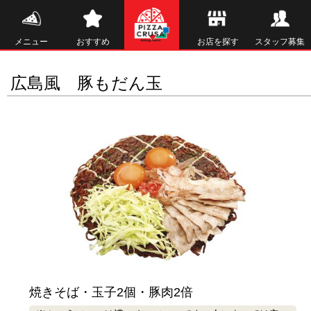
メニュー
おすすめ
お店を探す
スタッフ募集
広島風 豚もだん玉
焼きそば・玉子2個・豚肉2倍