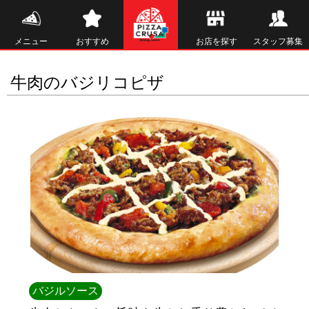
メニュー
おすすめ
お店を探す
スタッフ募集
牛肉のバジリコピザ
バジルソース