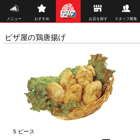
メニュー
おすすめ
お店を探す
スタッフ募集
ピザ屋の鶏唐揚げ
5 ピース