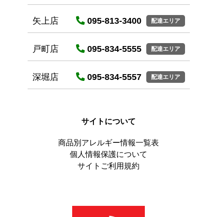
矢上店
095-813-3400
配達エリア
戸町店
095-834-5555
配達エリア
深堀店
095-834-5557
配達エリア
サイトについて
商品別アレルギー情報一覧表
個人情報保護について
サイトご利用規約