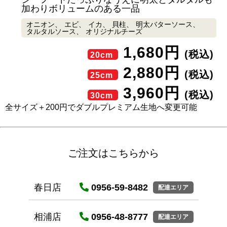
加わりボリュームのある一品
オニオン
エビ
イカ
貝柱
明太バターソース
タルタルソース
オリジナルチーズ
1,680円
(税込)
20cm
2,880円
(税込)
25cm
3,960円
(税込)
30cm
全サイズ＋200円でダブルプレミアム生地へ変更可能
ご注文はこちらから
春日店
0956-59-8482
配達エリア
相浦店
0956-48-8777
配達エリア