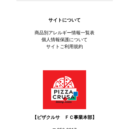
サイトについて
商品別アレルギー情報一覧表
個人情報保護について
サイトご利用規約
【ピザクルサ ＦＣ事業本部】