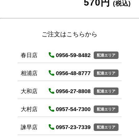
570円
(税込)
ご注文はこちらから
春日店
0956-59-8482
配達エリア
相浦店
0956-48-8777
配達エリア
大和店
0956-27-8808
配達エリア
大村店
0957-54-7300
配達エリア
諫早店
0957-23-7339
配達エリア