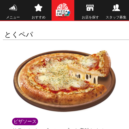
メニュー
おすすめ
お店を探す
スタッフ募集
とくペパ
ピザソース