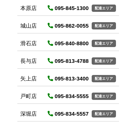
本原店
095-845-1300
配達エリア
城山店
095-862-0055
配達エリア
滑石店
095-840-8800
配達エリア
長与店
095-813-4788
配達エリア
矢上店
095-813-3400
配達エリア
戸町店
095-834-5555
配達エリア
深堀店
095-834-5557
配達エリア