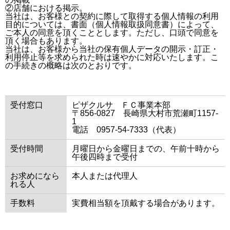
②店舗における掲示。
当社は、お客様との契約に際して取得する個人情報の利用
目的については、書面（個人情報取扱同意書）によって、
ご本人の同意を頂くこととします。ただし、口頭で同意を
頂く場合もあります。
当社は、お客様から当社の保有個人データの開示・訂正・
利用停止等を求められた時は速やかに対応いたします。こ
の手続きの概略は次のとおりです。
受付窓口
ピザクルサ ＦＣ事業本部
〒856-0827 長崎県大村市荒瀬町1157-
1
電話 0957-54-7333（代表）
受付時間
月曜日から金曜日までの、午前十時から
午後四時まで受付
お求めになら
本人または代理人
れる人
手数料
実費相当額を頂戴する場合があります。