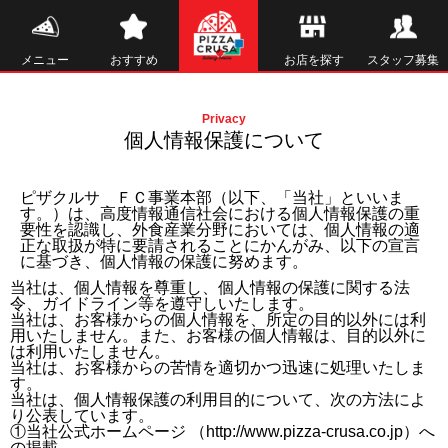
メニュー
おすすめ
お店を探す
スタッフ募集
Privacy
個人情報保護について
ピザクルサ ＦＣ事業本部（以下、「当社」といいま
す。）は、高度情報通信社会における個人情報保護の重
要性を認識し、外食産業分野においては、個人情報の適
正な取扱が特に要請されることにかんがみ、以下の宣言
に基づき、個人情報の保護に努めます。
当社は、個人情報を尊重し、個人情報の保護に関する法
令、ガイドライン等を遵守しいたします。
当社は、お客様からの個人情報を、所定の目的以外には利
用いたしません。また、お客様の個人情報は、目的以外に
は利用いたしません。
当社は、お客様からの苦情を適切かつ迅速に処理いたしま
す。
当社は、個人情報保護の利用目的について、次の方法によ
り公表しています。
①当社公式ホームページ （http://www.pizza-crusa.co.jp）へ
の掲載