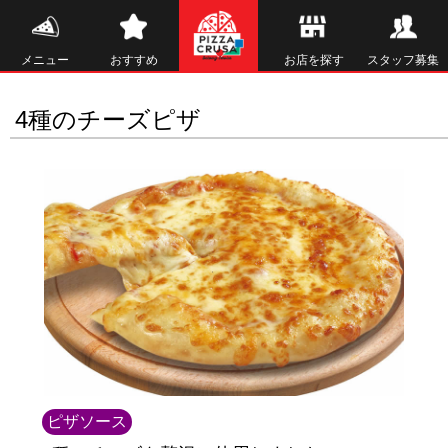
メニュー
おすすめ
お店を探す
スタッフ募集
4種のチーズピザ
ピザソース