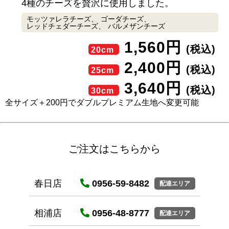
4種のチーズを贅沢に使用しました。
モッツァレラチーズ
ゴーダチーズ
レッドチェダーチーズ
バルメザンチーズ
1,560円
(税込)
20cm
2,400円
(税込)
25cm
3,640円
(税込)
30cm
全サイズ＋200円でダブルプレミアム生地へ変更可能
ご注文はこちらから
春日店
0956-59-8482
配達エリア
相浦店
0956-48-8777
配達エリア