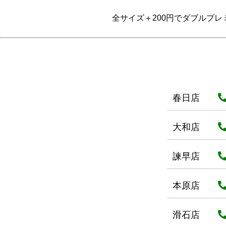
全サイズ＋200円でダブルプ
春日店
大和店
諫早店
本原店
滑石店