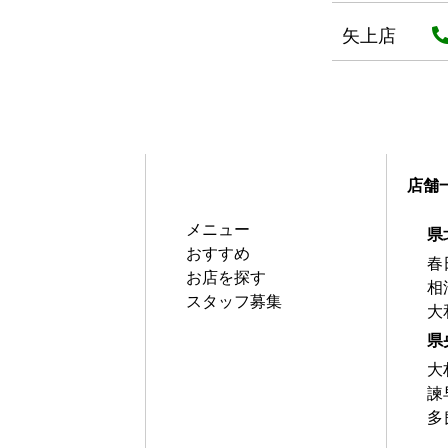
矢上店
店舗
メニュー
県
おすすめ
春
お店を探す
相
スタッフ募集
大
県
大
諫
多