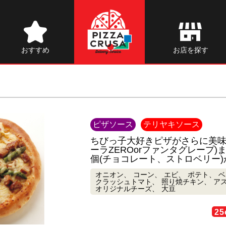
おすすめ
お店を探す
ピザソース
テリヤキソース
ちびっ子大好きピザがさらに美味し
ーラZEROorファンタグレープ
個(チョコレート、ストロベリー
オニオン
コーン
エビ
ポテト
ベ
クラッシュトマト
照り焼チキン
ア
オリジナルチーズ
大豆
2