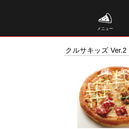
メニュー
クルサキッズ Ver.2