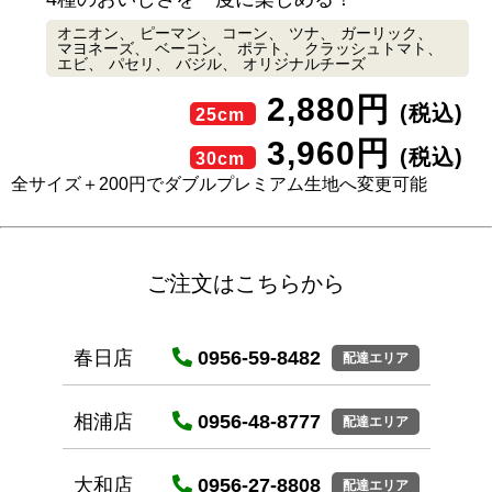
オニオン
ピーマン
コーン
ツナ
ガーリック
マヨネーズ
ベーコン
ポテト
クラッシュトマト
エビ
パセリ
バジル
オリジナルチーズ
2,880円
(税込)
25cm
3,960円
(税込)
30cm
全サイズ＋200円でダブルプレミアム生地へ変更可能
ご注文はこちらから
春日店
0956-59-8482
配達エリア
相浦店
0956-48-8777
配達エリア
大和店
0956-27-8808
配達エリア