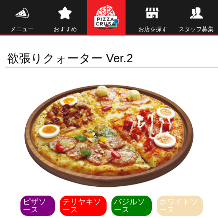
メニュー
おすすめ
お店を探す
スタッフ募集
欲張りクォーター Ver.2
ピザソ
テリヤキソ
バジルソ
ホワイトソ
ース
ース
ース
ース