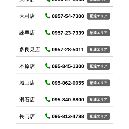
大村店
0957-54-7300
配達エリア
諫早店
0957-23-7339
配達エリア
多良見店
0957-28-5011
配達エリア
本原店
095-845-1300
配達エリア
城山店
095-862-0055
配達エリア
滑石店
095-840-8800
配達エリア
長与店
095-813-4788
配達エリア