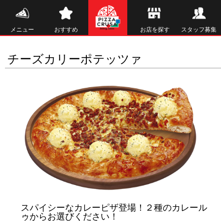
メニュー
おすすめ
お店を探す
スタッフ募集
チーズカリーポテッツァ
スパイシーなカレーピザ登場！２種のカレール
ゥからお選びください！