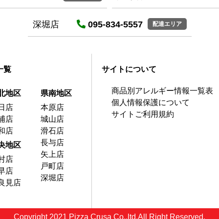
深堀店
095-834-5557
配達エリア
一覧
サイトについて
商品別アレルギー情報一覧表
北地区
県南地区
個人情報保護について
日店
本原店
サイトご利用規約
浦店
城山店
和店
滑石店
長与店
央地区
矢上店
村店
戸町店
早店
深堀店
良見店
Copyright 2021 Pizza Crusa Co,.ltd.All Right Reserved.