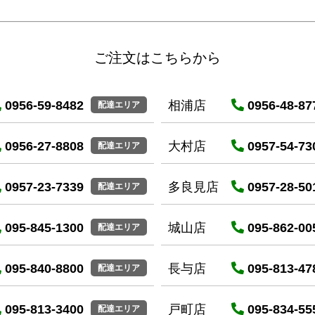
ご注文はこちらから
0956-59-8482
相浦店
0956-48-87
配達エリア
0956-27-8808
大村店
0957-54-73
配達エリア
0957-23-7339
多良見店
0957-28-50
配達エリア
095-845-1300
城山店
095-862-00
配達エリア
095-840-8800
長与店
095-813-47
配達エリア
095-813-3400
戸町店
095-834-55
配達エリア