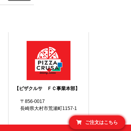
【ピザクルサ ＦＣ事業本部】
〒856-0017
長崎県大村市荒瀬町1157-1
ご注文はこちら