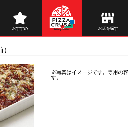
おすすめ
お店を探す
前）
※写真はイメージです。専用の
す。