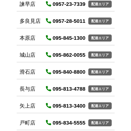
諫早店
0957-23-7339
配達エリア
多良見店
0957-28-5011
配達エリア
本原店
095-845-1300
配達エリア
城山店
095-862-0055
配達エリア
滑石店
095-840-8800
配達エリア
長与店
095-813-4788
配達エリア
矢上店
095-813-3400
配達エリア
戸町店
095-834-5555
配達エリア