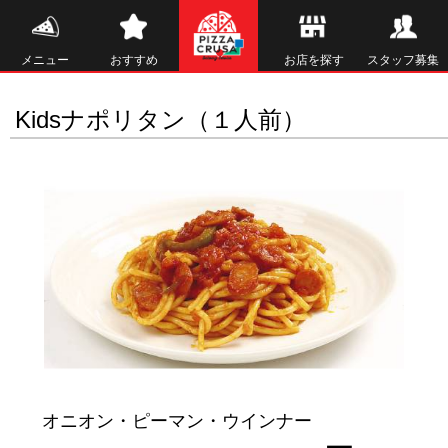
メニュー
おすすめ
お店を探す
スタッフ募集
Kidsナポリタン（１人前）
オニオン・ピーマン・ウインナー